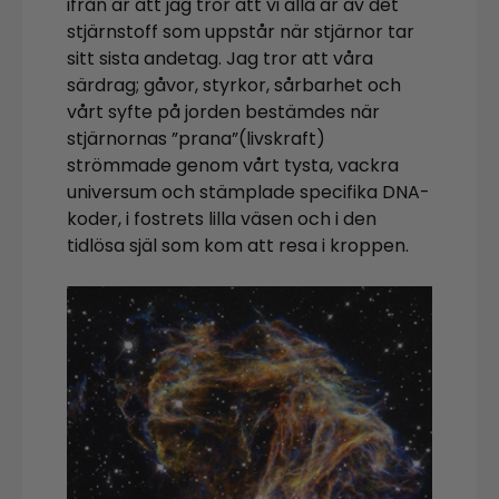
ifrån är att jag tror att vi alla är av det
stjärnstoff som uppstår när stjärnor tar
sitt sista andetag. Jag tror att våra
särdrag; gåvor, styrkor, sårbarhet och
vårt syfte på jorden bestämdes när
stjärnornas ”prana”(livskraft)
strömmade genom vårt tysta, vackra
universum och stämplade specifika DNA-
koder, i fostrets lilla väsen och i den
tidlösa själ som kom att resa i kroppen.