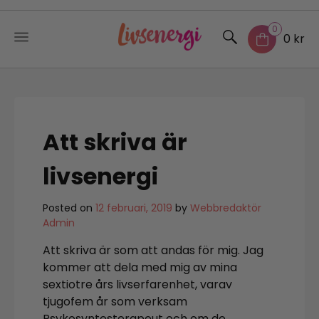
0
0 kr
Skip
to
content
Att skriva är
livsenergi
Posted on
12 februari, 2019
by
Webbredaktör
Admin
Att skriva är som att andas för mig. Jag
kommer att dela med mig av mina
sextiotre års livserfarenhet, varav
tjugofem år som verksam
Psykosyntesterapeut och om de