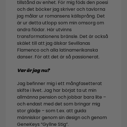
tillstånd av enhet. För mig föds den poesi
och det böcker jag skriver och tavlorna
jag målar ur romansens källsprång. Det
är ur detta utlopp som min omsorg om
andra flödar. Här utvinns
transformationens bränsle. Det är också
skälet till att jag älskar Sevillanas
Flamenco och alla latinamerikanska
danser. För att det är så passionerat.
Var är jag nu?
Jag befinner mig i ett mångfasetterat
skifte i livet. Jag har börjat ta ut min
allmänna pension och jobbar bara lite –
och endast med det som bringar mig
stor glädje – som t.ex. att guida
människor genom sin design och genom
GeneKeys ”Gyllne Stig”.