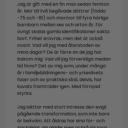
Jag är gift med en fin man sedan femton
år. Mor till två begåvade döttrar (födda
-75 och -81) och mormor till fyra härliga
barnbarn mellan sex och arton år. För
övrigt skalas gamla identifikationer sakta
bort. Frihet erövras, men det är också
ovant. Vad vill jag med återstoden av
mina dagar? De är färre än de jag har
bakom mig. Vad vill jag förverkliga medan
tid finns? Det av mig som, under många
år i familjebildningens- och yrkeslivets
faser och av praktiska skäl, delvis, har
kuvats framträder igen. Med förnyad
styrka.
Jag iakttar med stort intresse den evigt
pågående transformation, som inte bara
är bekväm. Att åldras har sina för- och
nackdelar, sin glädje men också sin sorg.