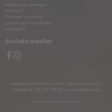
Handla från tidningen
Reavaror
Tävlingar & events
Livsenergis huvudböcker
Kundtjänst
Sociala medier
Medlemsförmåner & villkor
|
Sekretesspolicy
|
Kundtjänst
|
08-737 86 92
|
livsenergi@fsys.se
©
Livsenergi | Skapad av
It’s Ed