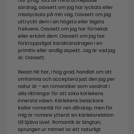
har präg-lats av mina utmejslade
särdrag, oavsett om jag har lyckats eller
misslyckats på min väg. Oavsett om jag
uttryckt dem i sin högsta eller lägsta
frekvens. Oavsett om jag har förnekat
eller erkänt dem. Oavsett om jag har
förkroppsligat karaktärsdragen i en
primitiv eller andlig aspekt. Jag är vad jag
är. Oavsett.
Resan hit har, i hög grad, handlat om att
omfamna och acceptera just den jag per
natur är – en romantiker som vandrat i
alla riktningar för att söka kärlekens
innersta väsen. Kärlekens belackare
kallar romantik för ren dårskap, men för
mig är romans ytterst en kärleksrelation
till Själva Livet. Romantik är längtan,
sprungen ur minnet av ett naturligt