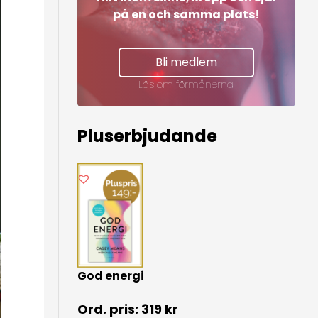
på en och samma plats!
Bli medlem
Läs om förmånerna
Pluserbjudande
God energi
319
kr