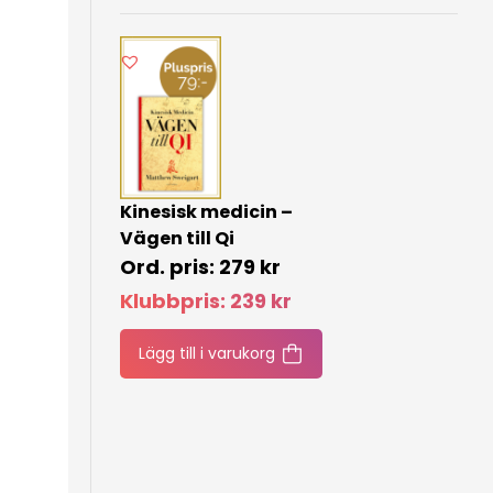
Kinesisk medicin –
Vägen till Qi
279
kr
Klubbpris:
239
kr
Lägg till i varukorg