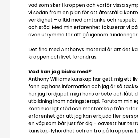
vad som sker i kroppen och varför vissa sy
vi sedan fram en plan för att återställa kontr
verklighet – alltid med omtanke och respekt f
och stöd. Med min erfarenhet fokuserar vi p
även utrymme för att gå igenom funderingar, 
Det fina med Anthonys material är att det ka
kroppen och livet förändras.
Vad kan jag bidra med?
Anthony Williams kunskap har gett mig ett l
fann jag hans information och jag är så tack
har jag fördjupat mig i hans arbete och låti
utbildning inom näringsterapi. Förutom min e
kontinuerligt stöd och mentorskap från erfarn
erfarenhet gör att jag kan erbjuda fler persp
en väg som bär just för dig – oavsett hur terr
kunskap, lyhördhet och en tro på kroppens f