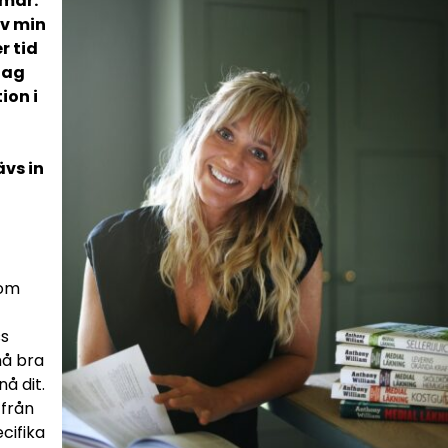
mmar.
av min
r tid
jag
ion i
ävs in
som
ss
må bra
å dit.
 från
cifika