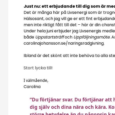
Just nu: ett erbjudande till dig som är me
Det är många här på Livsenergi som är trogna
Hälsosant, och jag vill ge er ett fint erbjuda
men inte riktigt fått till det – här är din chans
Under hela juni erbjuder jag Livsenergis me
både
Uppstartsträff
och
Uppföljningsmöte
. 
carolinajohansson.se/naringsradgivning.
Ibland är det skönt att inte behöva ta alla s
Stort lycka till!
I välmående,
Carolina
”Du förtjänar svar. Du förtjänar at
dig själv och dina nära och kära. Ko
större betydelse än du någonsin ka