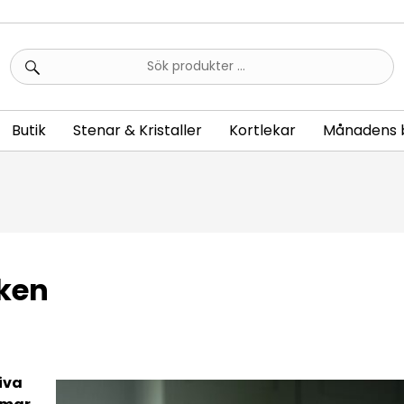
Sök
efter:
Butik
Stenar & Kristaller
Kortlekar
Månadens 
iken
riva