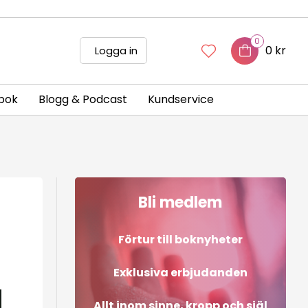
0
0 kr
Logga in
bok
Blogg & Podcast
Kundservice
Bli medlem
Förtur till boknyheter
Exklusiva erbjudanden
Allt inom sinne, kropp och själ