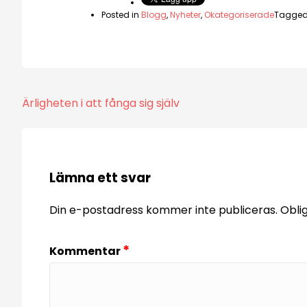
Posted in
Blogg
,
Nyheter
,
Okategoriserade
Tagge
Inläggsnavigering
Ärligheten i att fånga sig själv
Lämna ett svar
Din e-postadress kommer inte publiceras.
Obli
*
Kommentar