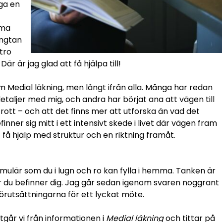
ga en
mma
ängtan
 tro
r är jag glad att få hjälpa till!
m Medial läkning, men långt ifrån alla. Många har redan
detaljer med mig, och andra har börjat ana att vägen till
ott – och att det finns mer att utforska än vad det
finner sig mitt i ett intensivt skede i livet där vägen fram
t få hjälp med struktur och en riktning framåt.
mulär som du i lugn och ro kan fylla i hemma. Tanken är
 var du befinner dig. Jag går sedan igenom svaren noggrant
örutsättningarna för ett lyckat möte.
tgår vi från informationen i
Medial läkning
och tittar på