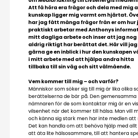
om
Medial läkning
till Livsenergis medle
Att få höra era frågor och dela med mig 
kunskap ligger mig varmt om hjärtat. Öve
har jag fått många frågor från er om hur 
praktiskt arbetar med Anthonys informat
mitt dagliga arbete och inser att jag nog
aldrig riktigt har berättat det. Här vill jag
gärna ge en inblick i hur den kunskapen v
i mitt arbete med att hjälpa andra hitta
tillbaka till sin väg och sitt välmående.
Vem kommer till mig­ – och varför
?
Människor som söker sig till mig är lika olika 
berättelserna de bär på. Den gemensamma
nämnaren för de som kontaktar mig är en vi
vilsenhet när det kommer till hälsa. Man vill 
och känna sig stark men har inte medlen att n
Det kan handla om att behöva hjälp med allt
att äta lite hälsosammare, till att hantera spe