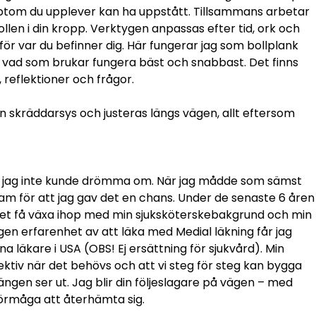
mptom du upplever kan ha uppstått. Tillsammans arbetar
ollen i din kropp. Verktygen anpassas efter tid, ork och
ör var du befinner dig. Här fungerar jag som bollplank
å vad som brukar fungera bäst och snabbast. Det finns
reflektioner och frågor.
n skräddarsys och justeras längs vägen, allt eftersom
iv jag inte kunde drömma om. När jag mådde som sämst
sam för att jag gav det en chans. Under de senaste 6 åren
t det få växa ihop med min sjuksköterskebakgrund och min
gen erfarenhet av att läka med Medial läkning får jag
a läkare i USA (OBS! Ej ersättning för sjukvård). Min
ektiv när det behövs och att vi steg för steg kan bygga
ängen ser ut. Jag blir din följeslagare på vägen – med
örmåga att återhämta sig.