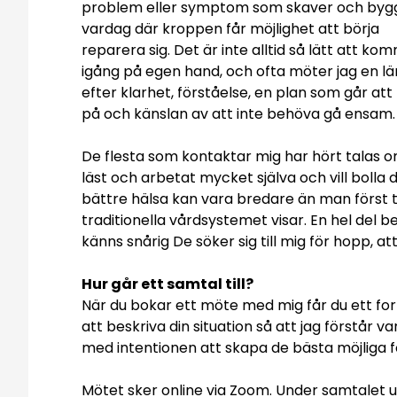
problem eller symptom som skaver och byg
vardag där kroppen får möjlighet att börja
reparera sig. Det är inte alltid så lätt att ko
igång på egen hand, och ofta möter jag en l
efter klarhet, förståelse, en plan som går att
på och känslan av att inte behöva gå ensam. Dä
De flesta som kontaktar mig har hört talas o
läst och arbetat mycket själva och vill bolla 
bättre hälsa kan vara bredare än man först tr
traditionella vårdsystemet visar. En hel del be
känns snårig De söker sig till mig för hopp, at
Hur går ett samtal till?
När du bokar ett möte med mig får du ett for
att beskriva din situation så att jag förstår
med intentionen att skapa de bästa möjliga f
Mötet sker online via Zoom. Under samtalet u