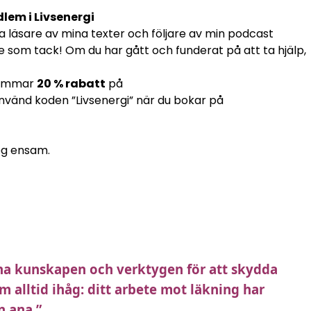
dlem i Livsenergi
 läsare av mina texter och följare av min podcast
nde som tack! Om du har gått och funderat på att ta hjälp,
!
dlemmar
20 % rabatt
på
Använd koden ”Livsenergi” när du bokar på
teg ensam.
t ha kunskapen och verktygen för att skydda
m alltid ihåg: ditt arbete mot läkning har
n ana.”