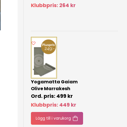
Klubbpris:
264
kr
Yogamatta Gaiam
Olive Marrakesh
499
kr
Klubbpris:
449
kr
Lägg till i varukorg