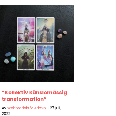
”Kollektiv känslomässig
transformation”
Av
Webbredaktör Admin
|
27 juli,
2022