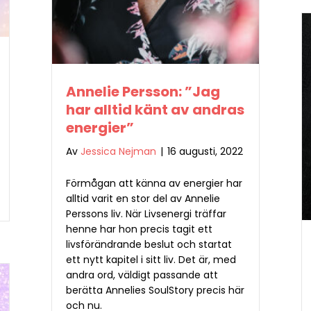
Annelie Persson: ”Jag
har alltid känt av andras
energier”
Av
Jessica Nejman
|
16 augusti, 2022
Förmågan att känna av energier har
alltid varit en stor del av Annelie
Perssons liv. När Livsenergi träffar
henne har hon precis tagit ett
livsförändrande beslut och startat
ett nytt kapitel i sitt liv. Det är, med
andra ord, väldigt passande att
berätta Annelies SoulStory precis här
och nu.