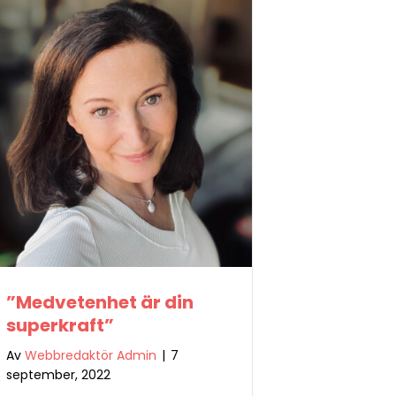
”Medvetenhet är din
superkraft”
Av
Webbredaktör Admin
|
7
september, 2022