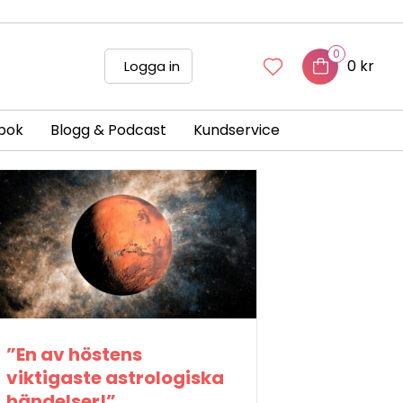
0
0 kr
Logga in
bok
Blogg & Podcast
Kundservice
”En av höstens
viktigaste astrologiska
händelser!”