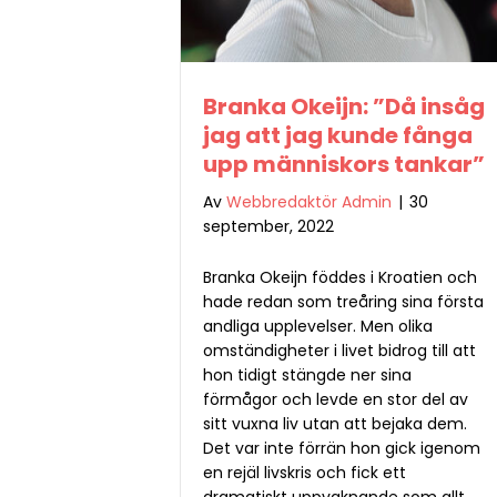
Branka Okeijn: ”Då insåg
jag att jag kunde fånga
upp människors tankar”
Av
Webbredaktör Admin
|
30
september, 2022
Branka Okeijn föddes i Kroatien och
hade redan som treåring sina första
andliga upplevelser. Men olika
omständigheter i livet bidrog till att
hon tidigt stängde ner sina
förmågor och levde en stor del av
sitt vuxna liv utan att bejaka dem.
Det var inte förrän hon gick igenom
en rejäl livskris och fick ett
dramatiskt uppvaknande som allt