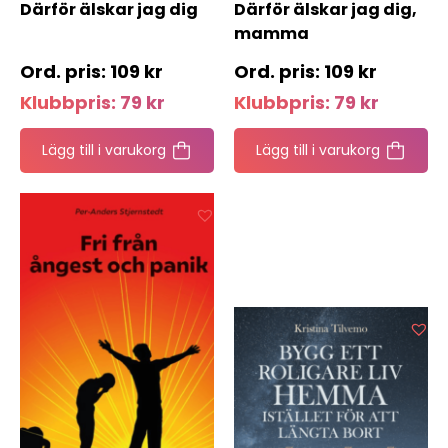
Därför älskar jag dig
Därför älskar jag dig,
mamma
109
kr
109
kr
Klubbpris:
79
kr
Klubbpris:
79
kr
Lägg till i varukorg
Lägg till i varukorg