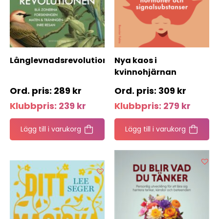
Långlevnadsrevolutionen
Nya kaos i
kvinnohjärnan
289
kr
309
kr
Klubbpris:
239
kr
Klubbpris:
279
kr
Lägg till i varukorg
Lägg till i varukorg