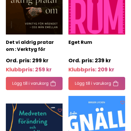
Det vi aldrig pratar
Eget Rum
om : Verktyg för
måendet – oss män
299
kr
239
kr
emellan
Klubbpris:
259
kr
Klubbpris:
209
kr
Lägg till i varukorg
Lägg till i varukorg