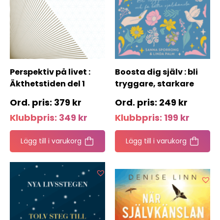
Perspektiv på livet :
Boosta dig själv : bli
Äkthetstiden del 1
tryggare, starkare
och få bättre
379
kr
249
kr
självkänsla
Klubbpris:
349
kr
Klubbpris:
199
kr
Lägg till i varukorg
Lägg till i varukorg