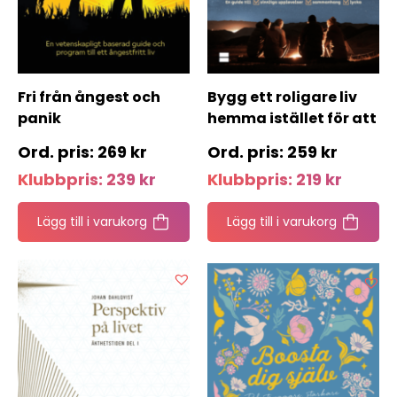
Fri från ångest och
Bygg ett roligare liv
panik
hemma istället för att
längta bort
269
kr
259
kr
Klubbpris:
239
kr
Klubbpris:
219
kr
Lägg till i varukorg
Lägg till i varukorg