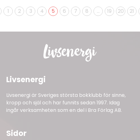
1
2
3
4
5
6
7
8
…
19
20
21
Livsenergi
Livsenergi är Sveriges största bokklubb för sinne,
kropp och själ och har funnits sedan 1997. Idag
ingår verksamheten som en del i Bra Förlag AB.
Sidor