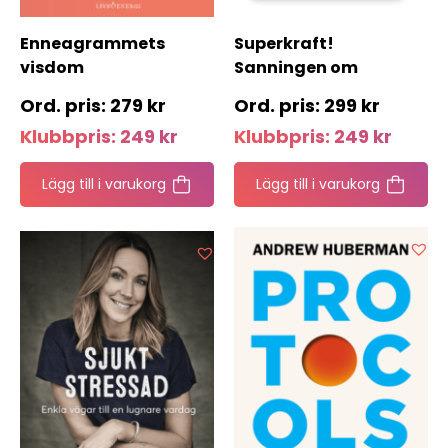
Enneagrammets
Superkraft!
visdom
Sanningen om
människans potential
279
kr
299
kr
Klubbpris:
249
kr
Klubbpris:
249
kr
Lägg till i varukorg
Lägg till i varukorg