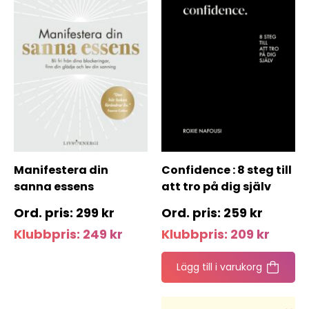
Manifestera din
Confidence : 8 steg till
sanna essens
att tro på dig själv
299
kr
259
kr
Klubbpris:
249
kr
Klubbpris:
209
kr
Lägg till i varukorg