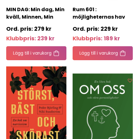
MIN DAG: Min dag, Min
Rum 601 :
kväll, Minnen, Min
möjligheternas hav
framtid
279
kr
229
kr
Klubbpris:
239
kr
Klubbpris:
189
kr
Lägg till i varukorg
Lägg till i varukorg