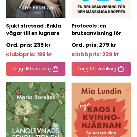
Sjukt stressad : Enkla
Protocols : en
vägar till en lugnare
bruksanvisning för
vardag
den mänskliga
239
kr
279
kr
kroppen
Klubbpris:
199
kr
Klubbpris:
239
kr
Lägg till i varukorg
Lägg till i varukorg