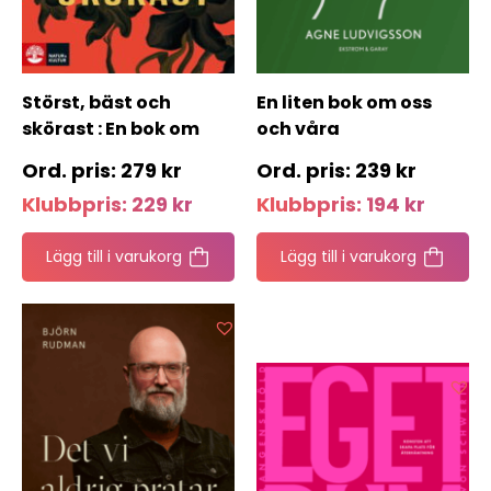
Störst, bäst och
En liten bok om oss
skörast : En bok om
och våra
narcissism
personligheter
279
kr
239
kr
Klubbpris:
229
kr
Klubbpris:
194
kr
Lägg till i varukorg
Lägg till i varukorg