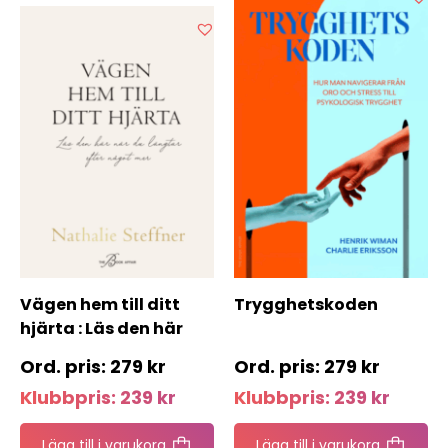
Vägen hem till ditt
Trygghetskoden
hjärta : Läs den här
när du längtar efter
279
kr
279
kr
något mer
Klubbpris:
239
kr
Klubbpris:
239
kr
Lägg till i varukorg
Lägg till i varukorg