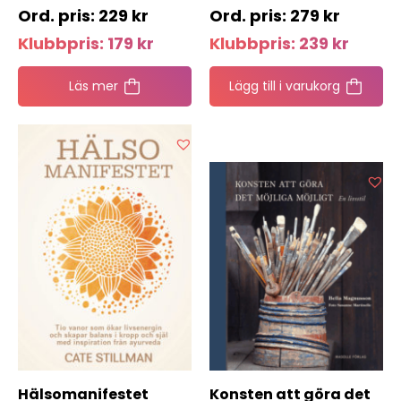
229
kr
279
kr
Klubbpris:
179
kr
Klubbpris:
239
kr
Läs mer
Lägg till i varukorg
Hälsomanifestet
Konsten att göra det