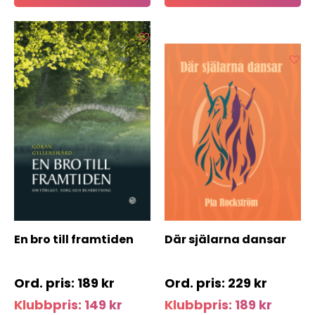
En bro till framtiden
Där själarna dansar
189
kr
229
kr
Klubbpris:
149
kr
Klubbpris:
189
kr