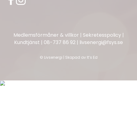
Medlemsförmåner & villkor
|
Sekretesspolicy
|
Kundtjänst
|
08-737 86 92
|
livsenergi@fsys.se
©
Livsenergi | Skapad av
It’s Ed