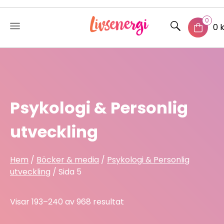
0
0 
Skip
to
content
Psykologi & Personlig
utveckling
Hem
/
Böcker & media
/
Psykologi & Personlig
utveckling
/ Sida 5
Sorted
Visar 193–240 av 968 resultat
by