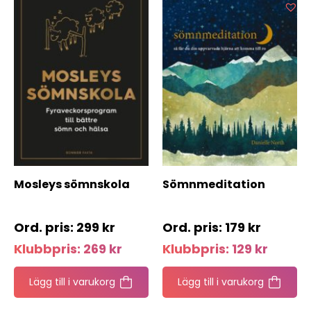
Mosleys sömnskola
Sömnmeditation
299
kr
179
kr
Klubbpris:
269
kr
Klubbpris:
129
kr
Lägg till i varukorg
Lägg till i varukorg