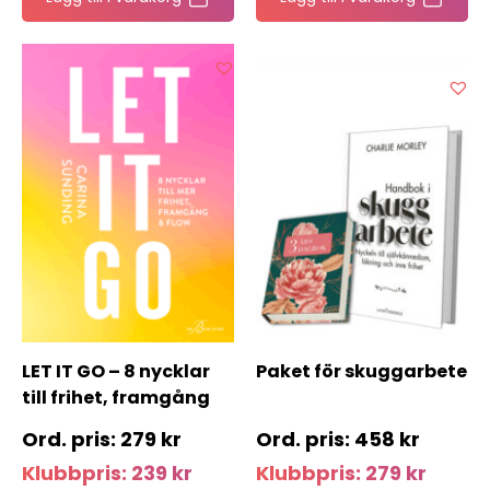
LET IT GO – 8 nycklar
Paket för skuggarbete
till frihet, framgång
och flow
279
kr
458
kr
Klubbpris:
239
kr
Klubbpris:
279
kr