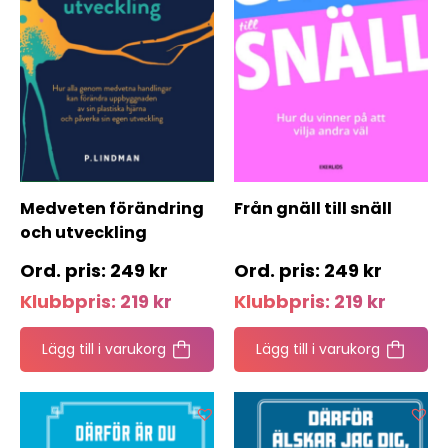
Medveten förändring
Från gnäll till snäll
och utveckling
249
kr
249
kr
Klubbpris:
219
kr
Klubbpris:
219
kr
Lägg till i varukorg
Lägg till i varukorg