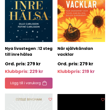
Nya livsstegen : 12 steg
När självkänslan
till inre hälsa
vacklar
279
kr
279
kr
Klubbpris:
229
kr
Klubbpris:
219
kr
Lägg till i varukorg