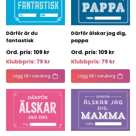
Därför är du
Därför älskar jag dig,
fantastisk
pappa
109
kr
109
kr
Klubbpris:
79
kr
Klubbpris:
79
kr
Lägg till i varukorg
Lägg till i varukorg