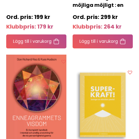
möjliga möjligt : en
livsstil
199
kr
299
kr
Klubbpris:
179
kr
Klubbpris:
264
kr
Lägg till i varukorg
Lägg till i varukorg