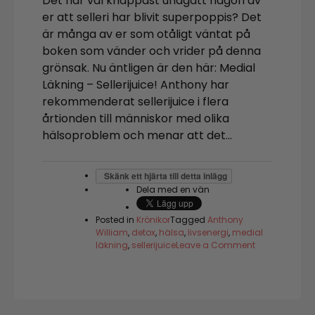
Det har väl knappast undgått någon av
er att selleri har blivit superpoppis? Det
är många av er som otåligt väntat på
boken som vänder och vrider på denna
grönsak. Nu äntligen är den här: Medial
Läkning – Sellerijuice! Anthony har
rekommenderat sellerijuice i flera
årtionden till människor med olika
hälsoproblem och menar att det…
Skänk ett hjärta till detta inlägg
Dela med en vän
Posted in
Krönikor
Tagged
Anthony
William
,
detox
,
hälsa
,
livsenergi
,
medial
on
läkning
,
sellerijuice
Leave a Comment
Tänk
att
selleri
kunde
bli