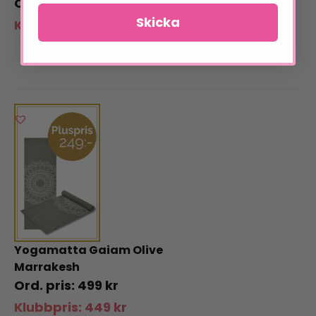
319
kr
Skicka
Klubbpris:
264
kr
Yogamatta Gaiam Olive
Marrakesh
499
kr
Klubbpris:
449
kr