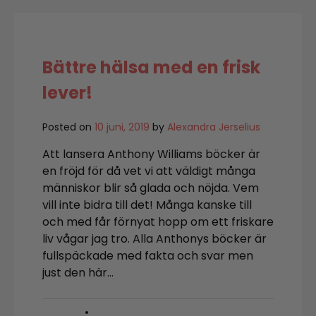
hett!
Bättre hälsa med en frisk
lever!
Posted on
10 juni, 2019
by
Alexandra Jerselius
Att lansera Anthony Williams böcker är
en fröjd för då vet vi att väldigt många
människor blir så glada och nöjda. Vem
vill inte bidra till det! Många kanske till
och med får förnyat hopp om ett friskare
liv vågar jag tro. Alla Anthonys böcker är
fullspäckade med fakta och svar men
just den här…