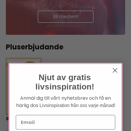
Bli medlem
Läs om förmånerna
Pluserbjudande
Njut av gratis
livsinspiration!
Anmäl dig till vårt nyhetsbrev och få en
härlig dos
Livsinspiration från oss varje månad!
God energi