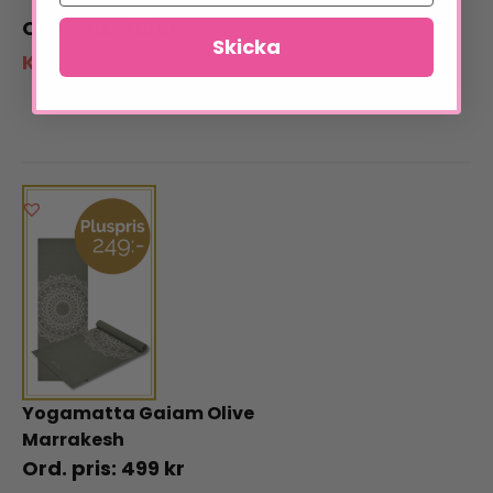
319
kr
Skicka
Klubbpris:
264
kr
Yogamatta Gaiam Olive
Marrakesh
499
kr