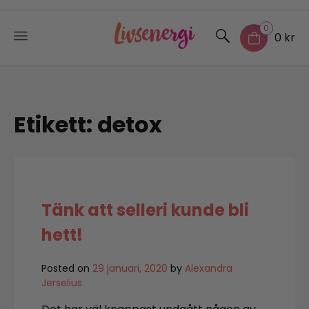
0
0 kr
Skip
to
content
Etikett:
detox
Tänk att selleri kunde bli
hett!
Posted on
29 januari, 2020
by
Alexandra
Jerselius