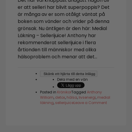
Det har väl knappast undgått någon av
er att selleri har blivit superpoppis? Det
är många av er som otåligt väntat på
boken som vänder och vrider på denna
grönsak. Nu äntligen är den här: Medial
Läkning – Sellerijuice! Anthony har
rekommenderat sellerijuice i flera
årtionden till människor med olika
hälsoproblem och menar att det…
Skänk ett hjärta till detta inlägg
Dela med en vän
Posted in
Krönikor
Tagged
Anthony
William
,
detox
,
hälsa
,
livsenergi
,
medial
on
läkning
,
sellerijuice
Leave a Comment
Tänk
att
selleri
kunde
bli