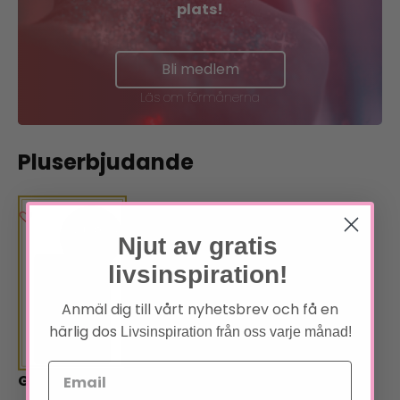
plats!
Bli medlem
Läs om förmånerna
Pluserbjudande
Njut av gratis
livsinspiration!
Anmäl dig till vårt nyhetsbrev och få en
härlig dos
Livsinspiration från oss varje månad!
God energi