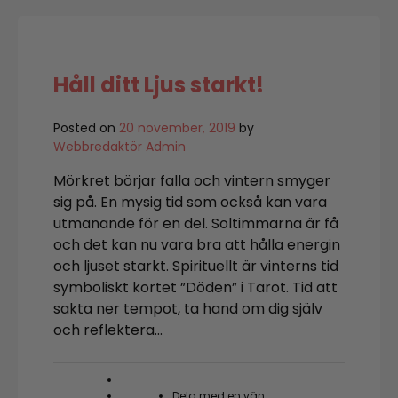
hett!
Håll ditt Ljus starkt!
Posted on
20 november, 2019
by
Webbredaktör Admin
Mörkret börjar falla och vintern smyger
sig på. En mysig tid som också kan vara
utmanande för en del. Soltimmarna är få
och det kan nu vara bra att hålla energin
och ljuset starkt. Spirituellt är vinterns tid
symboliskt kortet ”Döden” i Tarot. Tid att
sakta ner tempot, ta hand om dig själv
och reflektera…
Dela med en vän