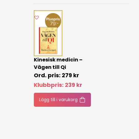
Kinesisk medicin –
Vägen till Qi
279
kr
Klubbpris:
239
kr
Lägg till i varukorg