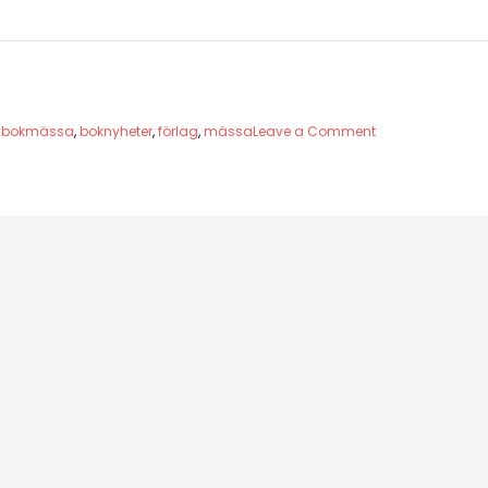
on
,
bokmässa
,
boknyheter
,
förlag
,
mässa
Leave a Comment
Frankfurt
–
here
I
come