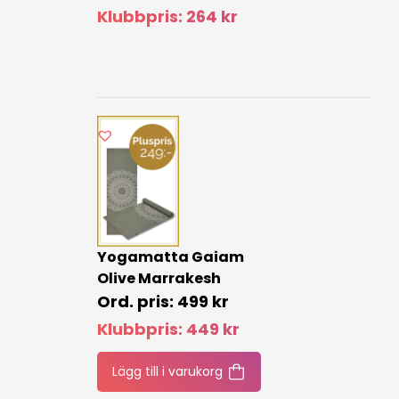
Klubbpris:
264
kr
Yogamatta Gaiam
Olive Marrakesh
499
kr
Klubbpris:
449
kr
Lägg till i varukorg