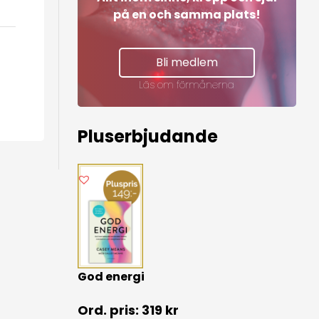
på en och samma plats!
Bli medlem
Läs om förmånerna
Pluserbjudande
God energi
319
kr