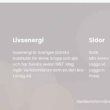
Livsenergi
Sidor
Livsenergi är Sveriges största
Butik
bokklubb för sinne, kropp och själ
Mitt konto
och har funnits sedan 1997. Idag
Logga ut
ingår verksamheten som en del i Bra
Logga in
Förlag AB.
Press
Medlemsförmåner