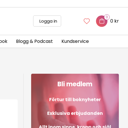
0
0 kr
Logga in
bok
Blogg & Podcast
Kundservice
Bli medlem
Förtur till boknyheter
Exklusiva erbjudanden
Allt inom sinne, kropp och själ