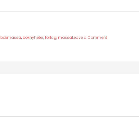
on
,
bokmässa
,
boknyheter
,
förlag
,
mässa
Leave a Comment
Frankfurt
–
here
I
come