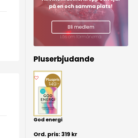
på en och samma plats!
Bli medlem
Läs om förmånerna
Pluserbjudande
God energi
319
kr