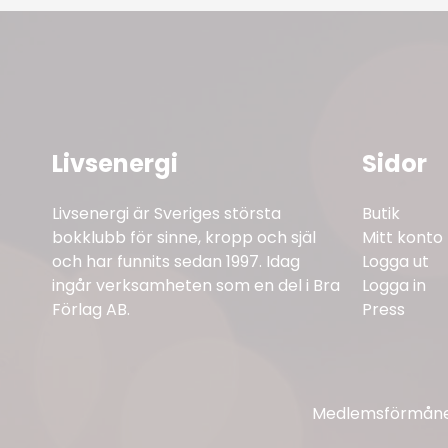
Livsenergi
Sidor
Livsenergi är Sveriges största
Butik
bokklubb för sinne, kropp och själ
Mitt konto
och har funnits sedan 1997. Idag
Logga ut
ingår verksamheten som en del i Bra
Logga in
Förlag AB.
Press
Medlemsförmåner