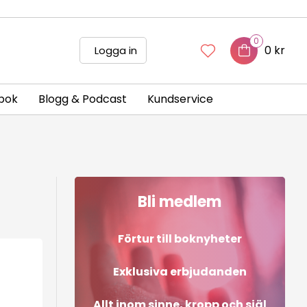
0
0 kr
Logga in
bok
Blogg & Podcast
Kundservice
Bli medlem
Förtur till boknyheter
Exklusiva erbjudanden
Allt inom sinne, kropp och själ