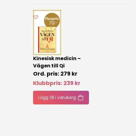
Kinesisk medicin –
Vägen till Qi
279
kr
Klubbpris:
239
kr
Lägg till i varukorg