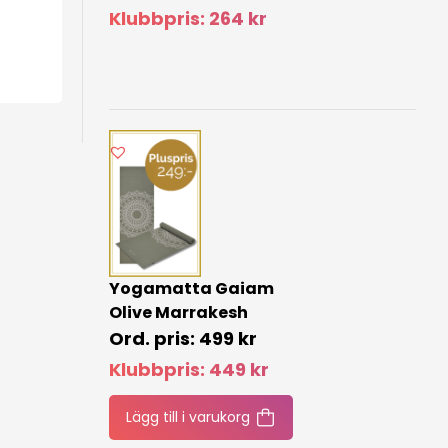
Klubbpris:
264
kr
Yogamatta Gaiam
Olive Marrakesh
499
kr
Klubbpris:
449
kr
Lägg till i varukorg