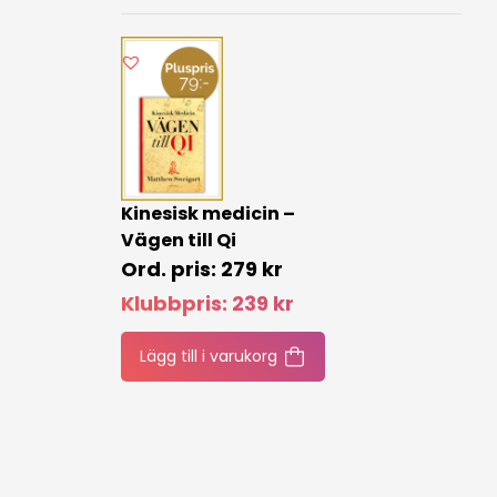
Kinesisk medicin –
Vägen till Qi
279
kr
Klubbpris:
239
kr
Lägg till i varukorg