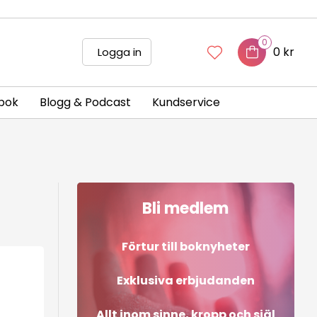
0
0 kr
Logga in
bok
Blogg & Podcast
Kundservice
Bli medlem
Förtur till boknyheter
Exklusiva erbjudanden
Allt inom sinne, kropp och själ