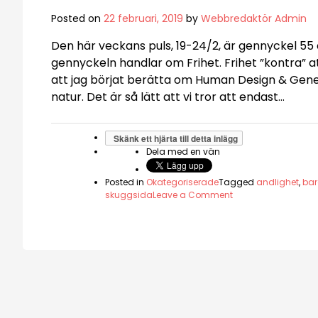
Posted on
22 februari, 2019
by
Webbredaktör Admin
Den här veckans puls, 19-24/2, är gennyckel 55
gennyckeln handlar om Frihet. Frihet ”kontra” att 
att jag börjat berätta om Human Design & Gene 
natur. Det är så lätt att vi tror att endast…
Skänk ett hjärta till detta inlägg
Dela med en vän
Posted in
Okategoriserade
Tagged
andlighet
,
bar
on
skuggsida
Leave a Comment
Att
få
slappna
av
in
i
mig
själv