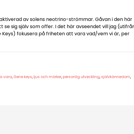
 aktiverad av solens neotrino-strömmar. Gåvan i den här
se sig själv som offer. I det här avseendet vill jag (utifrå
Keys) fokusera på friheten att vara vad/vem vi är, per
a vara
,
Gene keys
,
ljus och mörker
,
personlig utveckling
,
självkännedom
,