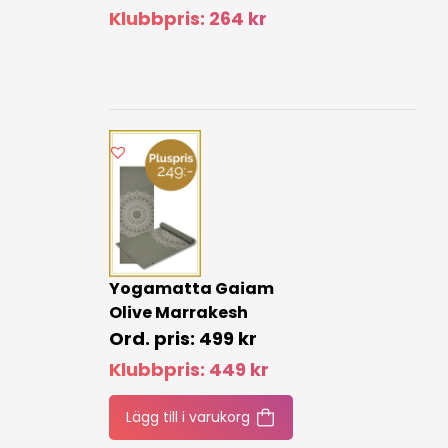
Klubbpris:
264
kr
Yogamatta Gaiam
Olive Marrakesh
499
kr
Klubbpris:
449
kr
Lägg till i varukorg