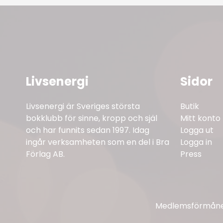
Livsenergi
Sidor
Livsenergi är Sveriges största
Butik
bokklubb för sinne, kropp och själ
Mitt konto
och har funnits sedan 1997. Idag
Logga ut
ingår verksamheten som en del i Bra
Logga in
Förlag AB.
Press
Medlemsförmåner