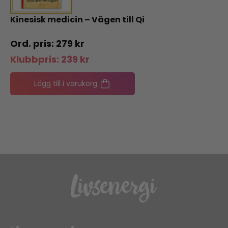
Kinesisk medicin – Vägen till Qi
279
kr
Klubbpris:
239
kr
Lägg till i varukorg