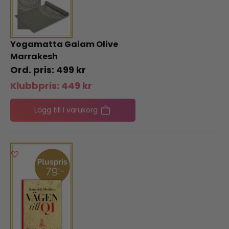
Yogamatta Gaiam Olive
Marrakesh
499
kr
Klubbpris:
449
kr
Lägg till i varukorg