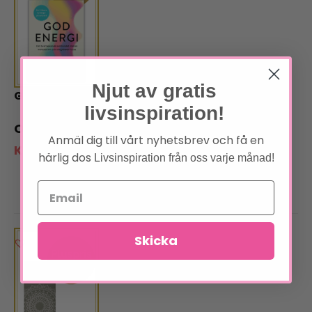
Njut av gratis
God energi
livsinspiration!
319
kr
Anmäl dig till vårt nyhetsbrev och få en
Klubbpris:
264
kr
härlig dos
Livsinspiration från oss varje månad!
Skicka