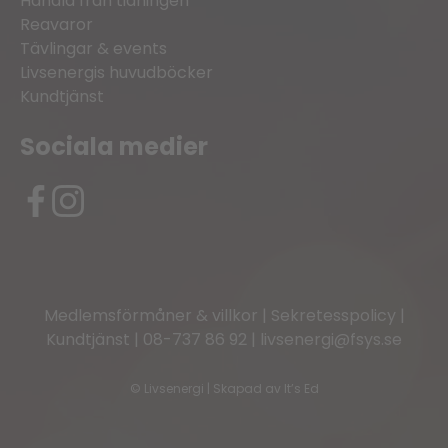
Handla från tidningen
Reavaror
Tävlingar & events
Livsenergis huvudböcker
Kundtjänst
Sociala medier
Medlemsförmåner & villkor
|
Sekretesspolicy
|
Kundtjänst
|
08-737 86 92
|
livsenergi@fsys.se
©
Livsenergi | Skapad av
It’s Ed