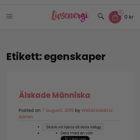
0
0 kr
Skip
to
content
Etikett:
egenskaper
Älskade Människa
Posted on
7 augusti, 2019
by
Webbredaktör
Admin
Skänk ett hjärta till detta inlägg
Dela med en vän