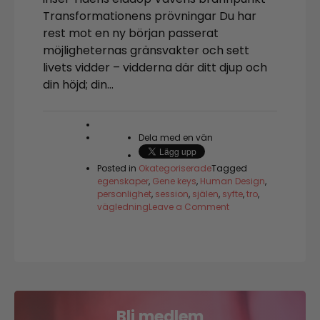
Transformationens prövningar Du har
rest mot en ny början passerat
möjligheternas gränsvakter och sett
livets vidder – vidderna där ditt djup och
din höjd; din…
Dela med en vän
Posted in
Okategoriserade
Tagged
egenskaper
,
Gene keys
,
Human Design
,
personlighet
,
session
,
själen
,
syfte
,
tro
,
on
vägledning
Leave a Comment
Själens
textur
Bli medlem