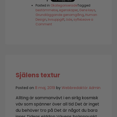
Posted in
Okategoriserade
Tagged
bestämmelse
,
egenskaper
,
Gene keys
,
Grundläggande genomgång
,
Human
Design
,
livsuppgift
,
öde
,
syfte
Leave a
on
Comment
Älskade
Människa
Själens textur
Posted on
8 maj, 2019
by
Webbredaktör Admin
Allting är sammanvävt i en sirlig kosmisk
väv som spänner över all tid Det är inget
du behöver tro på Det är något du bara
inser Tidens elddop Vävens brännpunkt