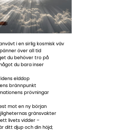
nvävt i en sirlig kosmisk väv
änner över all tid
get du behöver tro på
något du bara inser
Tidens elddop
ens brännpunkt
mationens prövningar
est mot en ny början
jligheternas gränsvakter
ett livets vidder –
r ditt djup och din höjd;