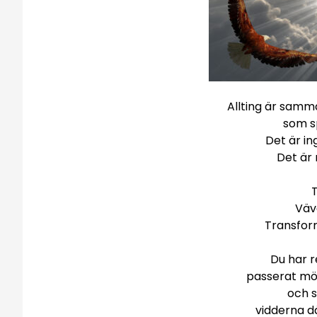
Allting är samma
som sp
Det är in
Det är 
Väv
Transfor
Du har r
passerat mö
och s
vidderna dä