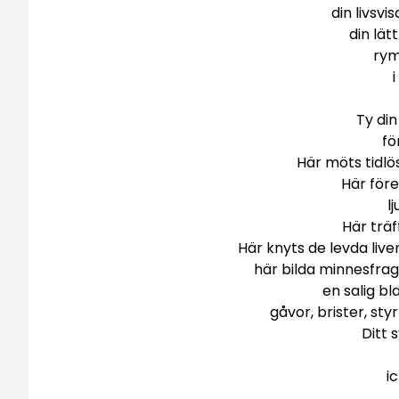
din livsvi
din lät
rym
Ty din
fö
Här möts tidlö
Här för
l
Här träf
Här knyts de levda li
här bilda minnesfrag
en salig b
gåvor, brister, st
Ditt 
i