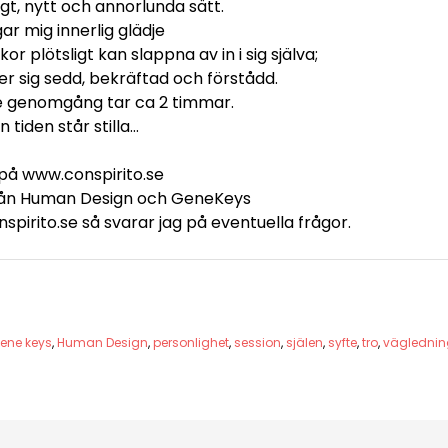
igt, nytt och annorlunda sätt.
ar mig innerlig glädje
r plötsligt kan slappna av in i sig själva;
er sig sedd, bekräftad och förstådd.
 genomgång tar ca 2 timmar.
 tiden står stilla…
på www.conspirito.se
rån Human Design och GeneKeys
onspirito.se så svarar jag på eventuella frågor.
ene keys
,
Human Design
,
personlighet
,
session
,
själen
,
syfte
,
tro
,
väglednin