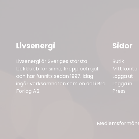
Livsenergi
Sidor
Livsenergi är Sveriges största
Butik
bokklubb för sinne, kropp och själ
Mitt konto
och har funnits sedan 1997. Idag
Logga ut
ingår verksamheten som en del i Bra
Logga in
Förlag AB.
Press
Medlemsförmåner