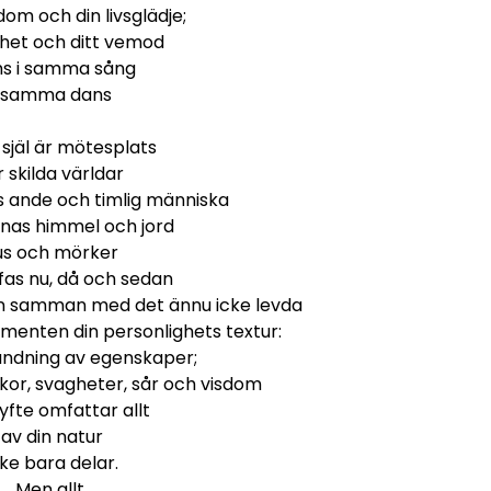
sdom och din livsglädje;
thet och ditt vemod
s i samma sång
i samma dans
 själ är mötesplats
r skilda världar
s ande och timlig människa
enas himmel och jord
jus och mörker
fas nu, då och sedan
ven samman med det ännu icke levda
menten din personlighets textur:
landning av egenskaper;
yrkor, svagheter, sår och visdom
syfte omfattar allt
av din natur
cke bara delar.
Men allt.