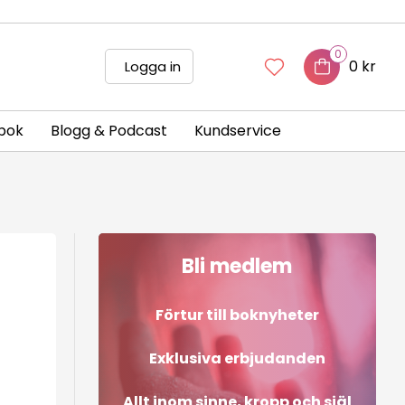
0
0 kr
Logga in
bok
Blogg & Podcast
Kundservice
Bli medlem
Förtur till boknyheter
Exklusiva erbjudanden
Allt inom sinne, kropp och själ