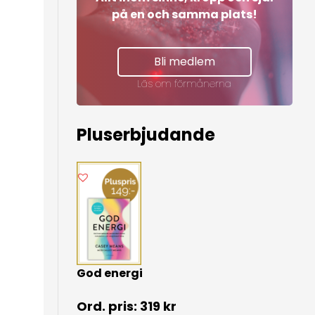
på en och samma plats!
Bli medlem
Läs om förmånerna
Pluserbjudande
God energi
319
kr