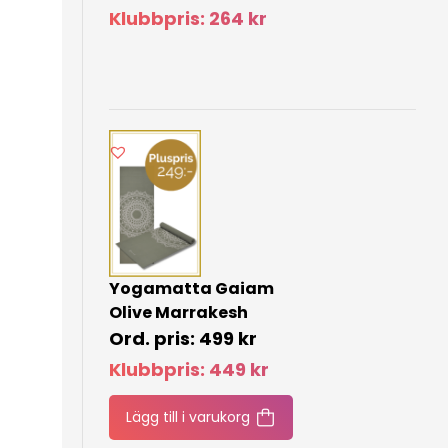
Klubbpris:
264
kr
Yogamatta Gaiam
Olive Marrakesh
499
kr
Klubbpris:
449
kr
Lägg till i varukorg