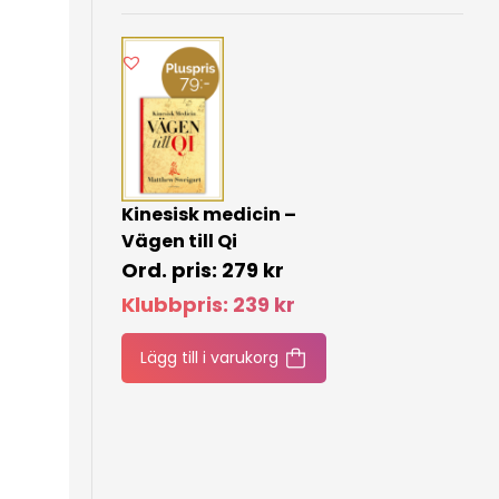
Kinesisk medicin –
Vägen till Qi
279
kr
Klubbpris:
239
kr
Lägg till i varukorg