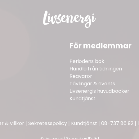
För medlemmar
Periodens bok
Handla från tidningen
Reavaror
Tävlingar & events
Livsenergis huvudböcker
Kundtjänst
 & villkor
|
Sekretesspolicy
|
Kundtjänst
|
08-737 86 92
|
©
Livsenergi | Skapad av
It’s Ed