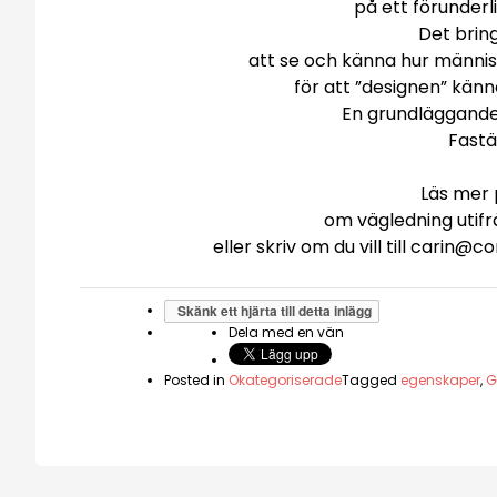
på ett förunderl
Det bring
att se och känna hur människo
för att ”designen” känn
En grundläggande
Fastän
Läs mer 
om vägledning utif
eller skriv om du vill till carin@c
Skänk ett hjärta till detta inlägg
Dela med en vän
Posted in
Okategoriserade
Tagged
egenskaper
,
G