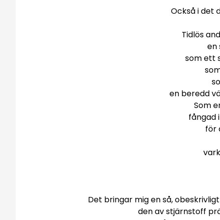
Också i det 
Tidlös an
en 
som ett 
som
s
en beredd v
Som en
fångad i
för 
vark
Det bringar mig en så, obeskrivlig
den av stjärnstoff pr