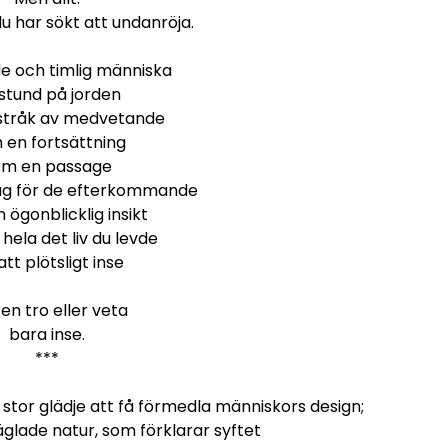
du har sökt att undanröja.
de och timlig människa
stund på jorden
stråk av medvetande
 en fortsättning
om en passage
äg för de efterkommande
 ögonblicklig insikt
 hela det liv du levde
att plötsligt inse
en tro eller veta
bara inse.
***
t stor glädje att få förmedla människors design;
äglade natur, som förklarar syftet