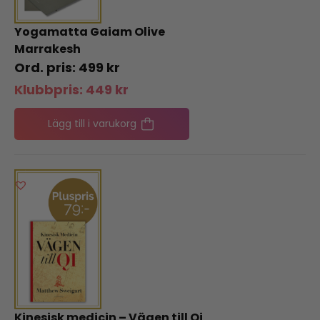
Yogamatta Gaiam Olive
Marrakesh
499
kr
Klubbpris:
449
kr
Lägg till i varukorg
Kinesisk medicin – Vägen till Qi