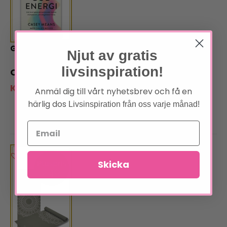
God energi
Njut av gratis
livsinspiration!
319
kr
Klubbpris:
264
kr
Anmäl dig till vårt nyhetsbrev och få en
härlig dos
Livsinspiration från oss varje månad!
Skicka