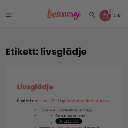
0
0 kr
Skip
to
content
Etikett:
livsglädje
Livsglädje
Posted on
11 juni, 2019
by
Webbredaktör Admin
Skänk ett hjärta till detta inlägg
Dela med en vän
Posted in
Okategoriserade
Tagged