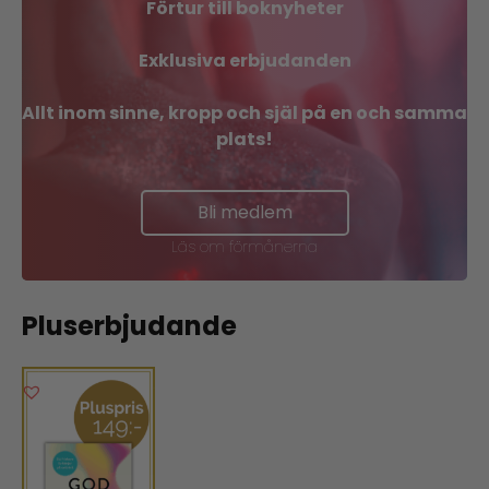
Förtur till boknyheter
Exklusiva erbjudanden
Allt inom sinne, kropp och själ på en och samma
plats!
Bli medlem
Läs om förmånerna
Pluserbjudande