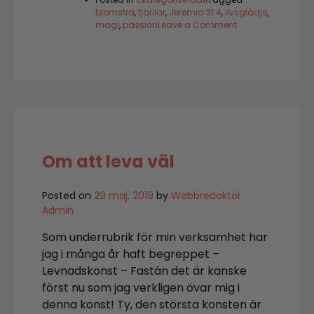
blomstra
,
fjärilar
,
Jeremia 31:4
,
livsglädje
,
on
magi
,
passion
Leave a Comment
Livsglädje
Om att leva väl
Posted on
29 maj, 2019
by
Webbredaktör
Admin
Som underrubrik för min verksamhet har
jag i många år haft begreppet –
Levnadskonst – Fastän det är kanske
först nu som jag verkligen övar mig i
denna konst! Ty, den största konsten är