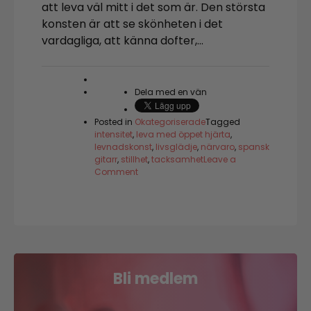
att leva väl mitt i det som är. Den största
konsten är att se skönheten i det
vardagliga, att känna dofter,…
Dela med en vän
Posted in
Okategoriserade
Tagged
intensitet
,
leva med öppet hjärta
,
levnadskonst
,
livsglädje
,
närvaro
,
spansk
gitarr
,
stillhet
,
tacksamhet
Leave a
on
Comment
Om
att
leva
väl
Bli medlem