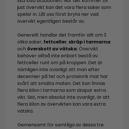
ska lösa situationen. När det kommer till
just övervikt kan det vara flera saker som
spelar in. Låt oss först bryta ner vad
övervikt egentligen består av.
Generellt handlar det framför allt om 3
olika saker;
fettceller
,
skräp i tarmarna
och
överskott av vätska
. Övervikt
behöver alltså inte enbart bestå av
fettceller runt om på kroppen. Det är
nämligen inte ovanligt att man efter
decennier på fet och proteinrik mat har
svårt att smälta maten. Det kan finnas
flera kilon i tarmarna som skapar extra
vikt. Sist, men absolut inte ovanligt, är att
flera kilon av övervikten kan vara extra
vätska.
Gemensamt för samtliga av dessa tre