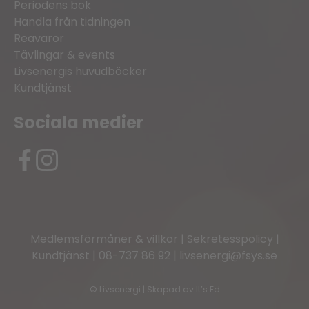
Periodens bok
Handla från tidningen
Reavaror
Tävlingar & events
Livsenergis huvudböcker
Kundtjänst
Sociala medier
Medlemsförmåner & villkor
|
Sekretesspolicy
|
Kundtjänst
|
08-737 86 92
|
livsenergi@fsys.se
©
Livsenergi | Skapad av
It’s Ed