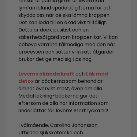
rensar ut gamla gifter ur levern kan
lymfan ibland späda ut gifterna för att
skydda oss när de ska lämna kroppen.
Det kan leda till en ökad vikt tillfälligt.
Detta är dock positivt och en
säkerhetsåtgärd som kroppen tar. Vi kan
behöva vara lite tålmodiga med den här
processen och sätter vi in rätt åtgärder
brukar det ge med sig tids nog.
Leverns okända kraft
och
Läk med
detox
är böckerna som behandlar
ämnet övervikt mest, även om alla
Medial läkning-böckerna gör det
eftersom de alla har information som
underlättar för levern! Stort lycka till!
I välmående, Carolina Johansson
Utbildad sjuksköterska och