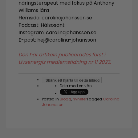
näringsterapeut med fokus på Anthony
Williams lära
Hemsida: carolinajohansson.se
Podcast: Hälsosant
Instagram: carolinajohansson.se
E-post: hej@carolina-johansson
Den här artikeln publicerades först i
Livsenergis medlemstidning nr 11 2023.
Skänk ett hjärta till detta inlägg
Dela med en vän
Posted in
Blogg
,
Nyheter
Tagged
Carolina
Johansson