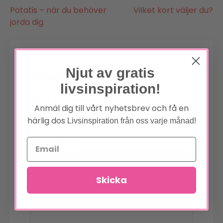
Inläggsnavigering
Potatis – när du behöver
Vilket kort väljer du?
jorda dig
Njut av gratis
Lämna ett svar
livsinspiration!
Din e-postadress kommer inte
Anmäl dig till vårt nyhetsbrev och få en
*
publiceras.
Obligatoriska fält är märkta
härlig dos
Livsinspiration från oss varje månad!
*
Kommentar
Skicka