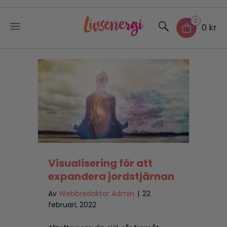
0
0 kr
Skip
to
content
Visualisering för att
expandera jordstjärnan
Av
Webbredaktör Admin
|
22
februari, 2022