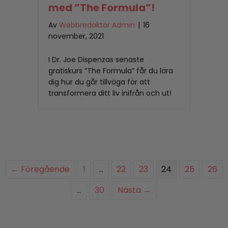
med ”The Formula”!
Av
Webbredaktör Admin
|
16
november, 2021
I Dr. Joe Dispenzas senaste
gratiskurs ”The Formula” får du lära
dig hur du går tillväga för att
transformera ditt liv inifrån och ut!
← Föregående
1
…
22
23
24
25
26
…
30
Nästa →