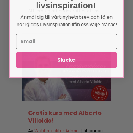
livsinspiration!
Att lära sig att andas rätt är ett av
Anmäl dig till vårt nyhetsbrev och få en
de mest kraftfulla sätten att stärka
härlig dos
kroppen, sinnet och känslorna på.
Livsinspiration från oss varje månad!
Skicka
Gratis kurs med Alberto
Villoldo!
Av
Webbredaktör Admin
|
14 januari,