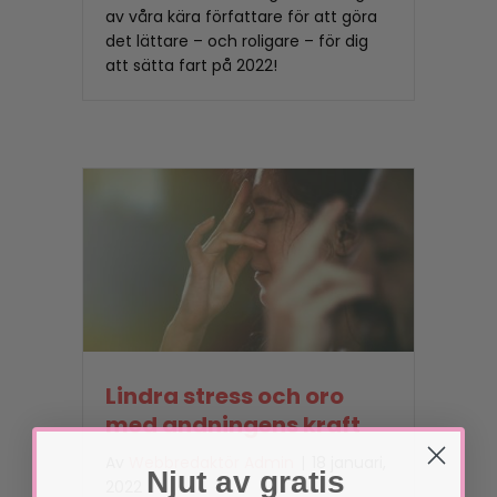
av våra kära författare för att göra
det lättare – och roligare – för dig
att sätta fart på 2022!
Lindra stress och oro
med andningens kraft
Av
Webbredaktör Admin
|
18 januari,
Njut av gratis
2022