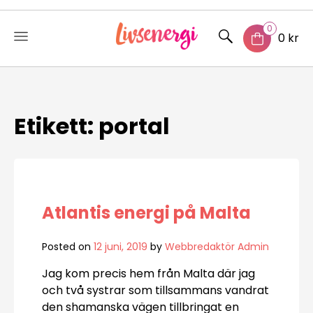
0
0 kr
Skip
to
content
Etikett:
portal
Atlantis energi på Malta
Posted on
12 juni, 2019
by
Webbredaktör Admin
Jag kom precis hem från Malta där jag
och två systrar som tillsammans vandrat
den shamanska vägen tillbringat en