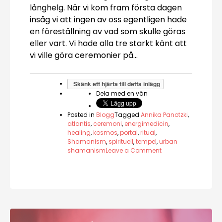
långhelg. När vi kom fram första dagen
insåg vi att ingen av oss egentligen hade
en föreställning av vad som skulle göras
eller vart. Vi hade alla tre starkt känt att
vi ville göra ceremonier på…
Skänk ett hjärta till detta inlägg
Dela med en vän
Posted in
Blogg
Tagged
Annika Panotzki
,
atlantis
,
ceremoni
,
energimedicin
,
healing
,
kosmos
,
portal
,
ritual
,
Shamanism
,
spirituell
,
tempel
,
urban
on
shamanism
Leave a Comment
Atlantis
energi
på
Malta