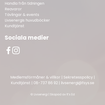
Handla från tidningen
Reavaror
Tävlingar & events
Livsenergis huvudböcker
Kundtjänst
Sociala medier
Medlemsförmåner & villkor
|
Sekretesspolicy
|
Kundtjänst
|
08-737 86 92
|
livsenergi@fsys.se
©
Livsenergi | Skapad av
It’s Ed