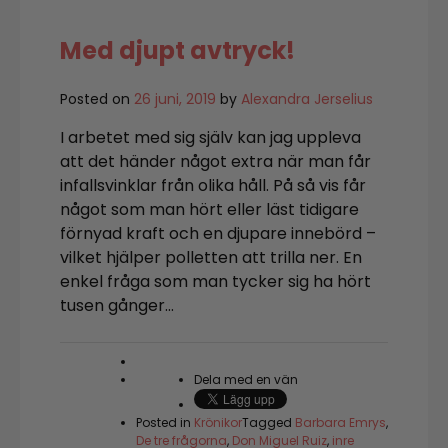
Med djupt avtryck!
Posted on
26 juni, 2019
by
Alexandra Jerselius
I arbetet med sig själv kan jag uppleva
att det händer något extra när man får
infallsvinklar från olika håll. På så vis får
något som man hört eller läst tidigare
förnyad kraft och en djupare innebörd –
vilket hjälper polletten att trilla ner. En
enkel fråga som man tycker sig ha hört
tusen gånger…
Dela med en vän
Posted in
Krönikor
Tagged
Barbara Emrys
,
De tre frågorna
,
Don Miguel Ruiz
,
inre