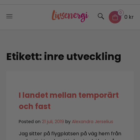
0
0 kr
Skip
to
content
Etikett:
inre utveckling
I landet mellan temporärt
och fast
Posted on
21 juli, 2019
by
Alexandra Jerselius
Jag sitter på flygplatsen på väg hem från