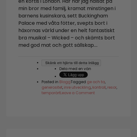
en kortis i London. Här har jag hälsat på
min bror med familj, kramat minstingen i
barnens kusinskara, sett Buckingham
Palace med våta fötter, svepts bort i
häxornas värld under en helt fantastiskt
bra musikal – Wicked – och skämts bort
med god mat och gott sällskap….
Skänk ett hjärta till detta inlägg
Dela med en vän
Posted in
Blogg
Tagged
ge och ta
,
generositet
,
inre utveckling
,
kontroll
,
resor
,
on
temporärt
Leave a Comment
I
landet
mellan
temporärt
och
fast