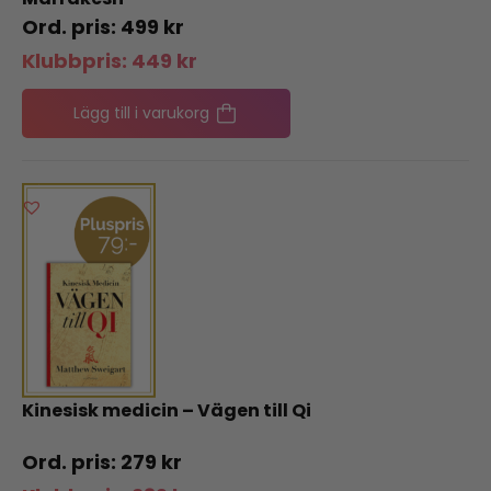
499
kr
Klubbpris:
449
kr
Lägg till i varukorg
Kinesisk medicin – Vägen till Qi
279
kr