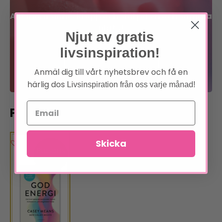
Allt inom sinne, kropp och själ på en och samma
plats!
Njut av gratis
livsinspiration!
Bli medlem
Anmäl dig till vårt nyhetsbrev och få en
Läs om förmånerna
härlig dos
Livsinspiration från oss varje månad!
Pluserbjudande
Skicka