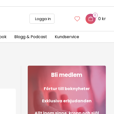
0
0 kr
Logga in
bok
Blogg & Podcast
Kundservice
Bli medlem
Förtur till boknyheter
Exklusiva erbjudanden
Allt inom sinne, kropp och själ