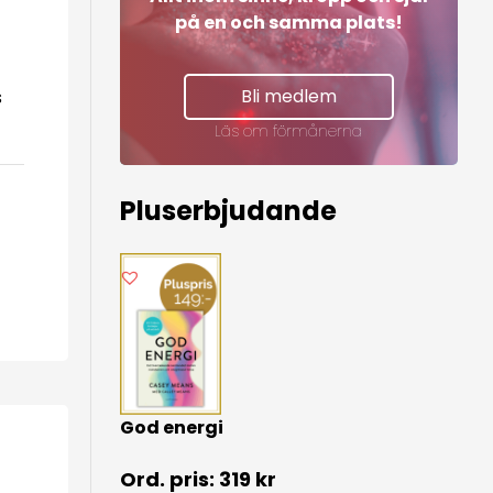
på en och samma plats!
Bli medlem
s
Läs om förmånerna
Pluserbjudande
God energi
319
kr