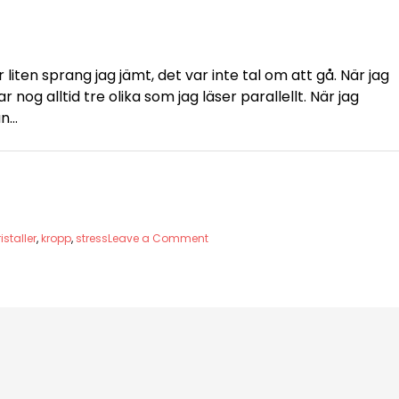
r liten sprang jag jämt, det var inte tal om att gå. När jag
r nog alltid tre olika som jag läser parallellt. När jag
an…
on
ristaller
,
kropp
,
stress
Leave a Comment
Stress,
kontroll
och
framsteg