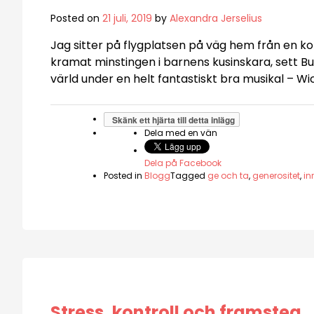
Posted on
21 juli, 2019
by
Alexandra Jerselius
Jag sitter på flygplatsen på väg hem från en kor
kramat minstingen i barnens kusinskara, sett B
värld under en helt fantastiskt bra musikal – 
Skänk ett hjärta till detta inlägg
Dela med en vän
Dela på Facebook
Posted in
Blogg
Tagged
ge och ta
,
generositet
,
in
Stress, kontroll och framsteg