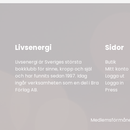
Livsenergi
Sidor
Livsenergi är Sveriges största
Butik
bokklubb för sinne, kropp och själ
Mitt konto
och har funnits sedan 1997. Idag
Logga ut
ingår verksamheten som en del i Bra
Logga in
Förlag AB.
Press
Medlemsförmåner