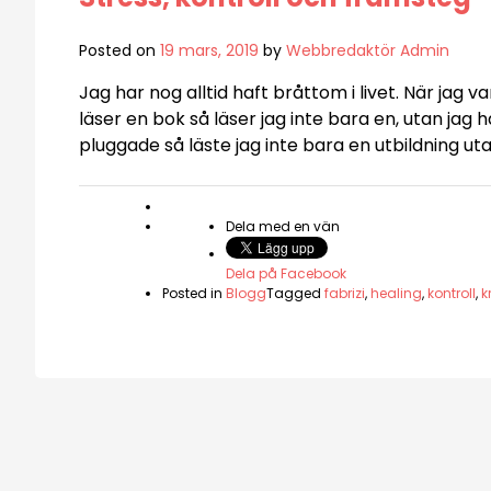
Posted on
19 mars, 2019
by
Webbredaktör Admin
Jag har nog alltid haft bråttom i livet. När jag va
läser en bok så läser jag inte bara en, utan jag ha
pluggade så läste jag inte bara en utbildning ut
Dela med en vän
Dela på Facebook
Posted in
Blogg
Tagged
fabrizi
,
healing
,
kontroll
,
k