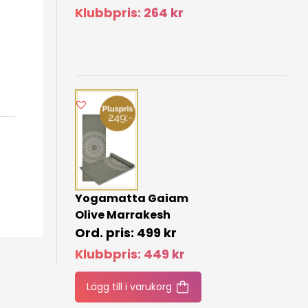
Klubbpris:
264
kr
Yogamatta Gaiam
Olive Marrakesh
499
kr
Klubbpris:
449
kr
Lägg till i varukorg