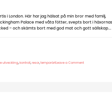
tis i London. Här har jag hälsat på min bror med familj,
uckingham Palace med våta fötter, svepts bort i häxorna
Wicked – och skämts bort med god mat och gott sällskap….
on
re utveckling
,
kontroll
,
resor
,
temporärt
Leave a Comment
I
landet
mellan
temporärt
och
fast