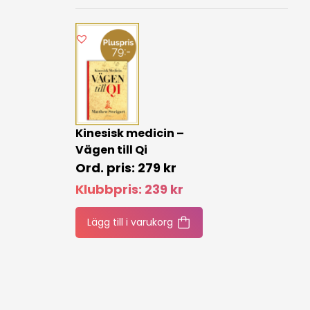
Kinesisk medicin –
Vägen till Qi
279
kr
Klubbpris:
239
kr
Lägg till i varukorg