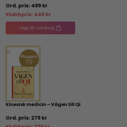
499
kr
Klubbpris:
449
kr
Lägg till i varukorg
Kinesisk medicin – Vägen till Qi
279
kr
Klubbpris:
239
kr