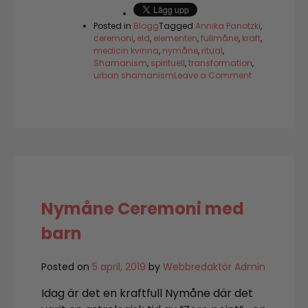
Posted in
Blogg
Tagged
Annika Panotzki
,
ceremoni
,
eld
,
elementen
,
fullmåne
,
kraft
,
medicin kvinna
,
nymåne
,
ritual
,
Shamanism
,
spirituell
,
transformation
,
on
urban shamanism
Leave a Comment
Elementet
Eld
Nymåne Ceremoni med
barn
Posted on
5 april, 2019
by
Webbredaktör Admin
Idag är det en kraftfull Nymåne där det