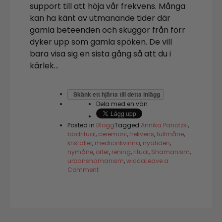
support till att höja vår frekvens. Många
kan ha känt av utmanande tider där
gamla beteenden och skuggor från förr
dyker upp som gamla spöken. De vill
bara visa sig en sista gång så att du i
kärlek…
Skänk ett hjärta till detta inlägg
Dela med en vän
Posted in
Blogg
Tagged
Annika Panotzki
,
badritual
,
ceremoni
,
frekvens
,
fullmåne
,
kristaller
,
medicinkvinna
,
nyatiden
,
nymåne
,
örter
,
rening
,
ritual
,
Shamanism
,
urbanshamanism
,
wicca
Leave a
on
Comment
Renande
Bad
Ritual