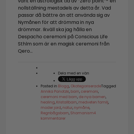
varit en astrologisk tid av ”Zero point”- en
nollställning mestadels av detta år. Vad
passar då bättre än att använda sig av
Nymånen för att drömma in nya
drömmar. Ikväll ska jag hålla en
Despacho ceremoni på Conscious Life
Sthlm som är en magisk ceremoni från
Qero…
Dela med en vän
Posted in
Blogg
,
Okategoriserade
Tagged
Annika Panotzki
,
barn
,
ceremoni
,
ceremoni med barn
,
de nya barnen
,
healing
,
Kristallbarn
,
medveten familj
,
moder jord
,
natur
,
nymåne
,
Regnbågsbarn
,
Shamanism
4
till
kommentarer
Nymåne
Ceremoni