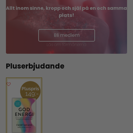
Allt inom sinne, kropp och själ på en och samma
plats!
Bli medlem
Läs om förmånerna
Pluserbjudande