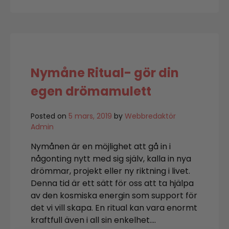
med
barn
Nymåne Ritual- gör din
egen drömamulett
Posted on
5 mars, 2019
by
Webbredaktör
Admin
Nymånen är en möjlighet att gå in i
någonting nytt med sig själv, kalla in nya
drömmar, projekt eller ny riktning i livet.
Denna tid är ett sätt för oss att ta hjälpa
av den kosmiska energin som support för
det vi vill skapa. En ritual kan vara enormt
kraftfull även i all sin enkelhet….