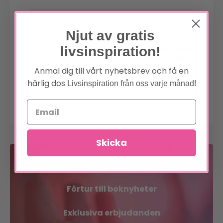
Dela med en vän
Njut av gratis
livsinspiration!
Posted in
Blogg
,
Okategoriserade
Tagged
amulett
,
Annika Panotzki
,
drömamulett
,
drömmar
,
energimedicin
,
häxa
,
herbalist
,
Anmäl dig till vårt nyhetsbrev och få en
moder jord
,
nymåne
,
ritual
,
Shamanism
,
härlig dos
Livsinspiration från oss varje månad!
on
symboler
Leave a Comment
Nymåne
Ritual-
gör
din
egen
drömamulett
Skicka
Bli medlem
Förtur till boknyheter
Exklusiva erbjudanden